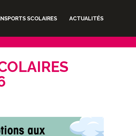
(CURRENT)
NSPORTS SCOLAIRES
ACTUALITÉS
iptions
D'
iches horaires scolaires
et
lter les horaires
COLAIRES
6