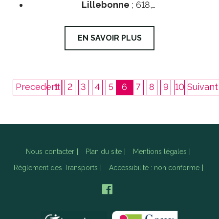
Lillebonne
; 618,…
EN SAVOIR PLUS
Precedent
1
2
3
4
5
6
7
8
9
10
Suivant
Nous contacter
Plan du site
Mentions légales
Règlement des Transports
Accessibilité : non conforme
Facebook