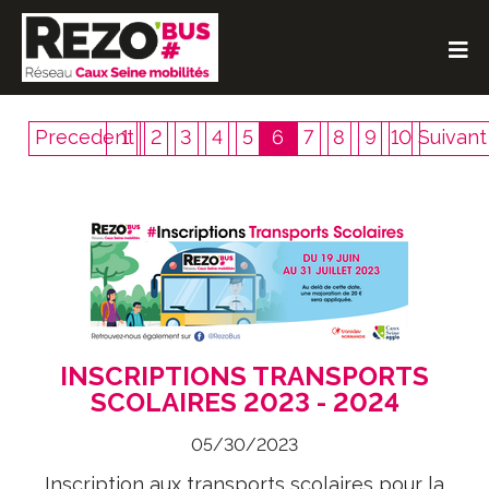
Aller
au
O
Contenu
Aller
au
Menu
Precedent
1
2
3
4
5
6
7
8
9
10
Suivant
INSCRIPTIONS TRANSPORTS
SCOLAIRES 2023 - 2024
05/30/2023
Inscription aux transports scolaires pour la